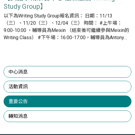
Study Group】
以下為Writing Study Group報名資訊： 日期：11/13
（三）、11/20（三）、12/04（三） 時間： #上午場：
9:00-10:00 ，輔導員為Meixin （結束後可繼續參與Meixin的
Writing Class） #下午場：16:00-17:00，輔導員為Antony
（參與完Antony的Speaking Class後留下來和大家一起寫
作） 地點：樸101諮詢室 報名方式： * 請提前透過表單預
約，以便確認空間與人數，並可事先登記要詢問的問題。 *
也歡迎臨時加入，這裡是方便大家讀書寫作的開放空間。 報
中心消息
名連結：https://shorturl.at/014hY
活動資訊
重要公告
轉知消息