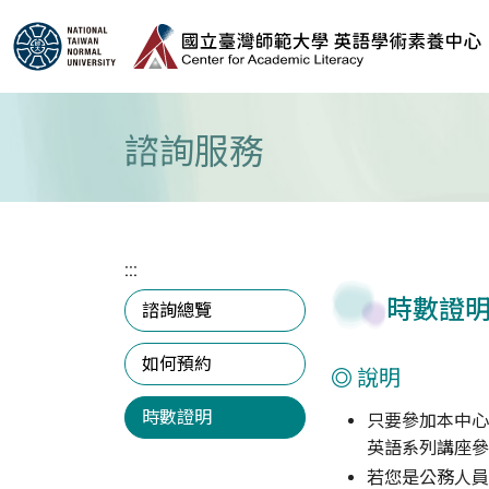
跳到主要內容區塊
諮詢服務
:::
時數證
諮詢總覽
如何預約
說明
時數證明
只要參加本中心
英語系列講座參
若您是公務人員