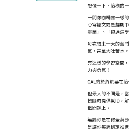
想像一下，這樣的一
一間像咖啡廳一樣的
心寫論文或是趕期中
畢業」、「撐過這學
每次結束一天的奮鬥
氣，甚至大吐苦水。
有這樣的學習空間，
力與勇氣！
CAL終於終於要在
但最大的不同是，當
授隨時提供幫助，解
個問題上。
無論你是在修全英E
是讓你每週穩定推進