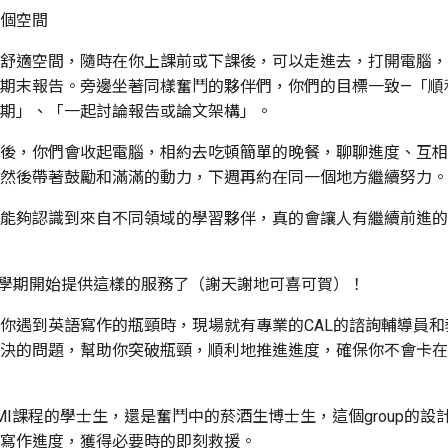
個空間
舒適空間，隨時在你上課前或下課後，可以走進去，打開電腦，
期末報告。旁邊坐著同樣奮鬥的夥伴們，你們的目標一致—「順
期」、「一起討論報告或論文架構」。
後，你們會收起電腦，相約去吃頓簡單的晚餐，聊聊進度、互相
然後帶著鼓勵和滿滿的動力，下週再約在同一個地方繼續努力。
能夠認識到來自不同領域的學習夥伴，真的會讓人有繼續前進的
這學期開始提供這樣的服務了（謝天謝地可喜可賀）！
你遇到英語寫作的瓶頸時，現場就有專業的CAL的諮詢輔導員和
決的問題，幫助你突破瓶頸，順利地推進進度，確保你不會卡在
MI課程的學士生，還是奮鬥中的菸酒生博士生，這個group的設
寫作進度，獲得必要時的即刻救援。