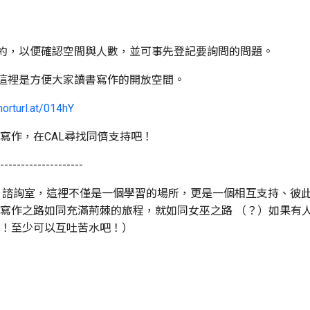
預約，以便確認空間與人數，並可事先登記要詢問的問題。
，這裡是方便大家讀書寫作的開放空間。
horturl.at/014hY
寫作，在CAL尋找同儕支持吧！
--------------------
01 諮詢室，這裡不僅是一個學習的場所，更是一個相互支持、彼
寫作之路如同充滿荊棘的旅程，就如同女巫之路 （？）如果有
！至少可以互吐苦水吧！）