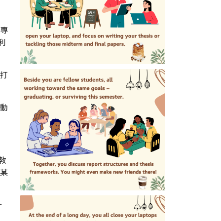
專
利
打
動
教
某
計